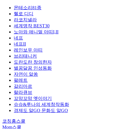
몬테소리81종
헬로 디디
라코치넬라
세계명작 BEST30
노아와 애니멀 아띠I,II
네프
네프II
레인보우 아띠
브리태니커
도란도란 창의한자
별꿈달꿈 인성동화
자연이 알쏭
팔레트
갈리마르
랄라큐브
꼬망꼬망 옛이야기
슈슈&루나의 세계창작동화
경제도 알GO 문화도 알GO
코칭홈스쿨
Mom스쿨