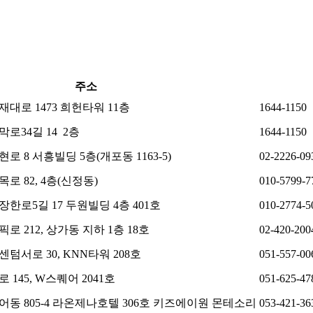
주소
대로 1473 희헌타워 11층
1644-1150
로34길 14 2층
1644-1150
로 8 서흥빌딩 5층(개포동 1163-5)
02-2226-09
로 82, 4층(신정동)
010-5799-7
한로5길 17 두원빌딩 4층 401호
010-2774-5
로 212, 상가동 지하 1층 18호
02-420-200
텀서로 30, KNN타워 208호
051-557-00
145, W스퀘어 2041호
051-625-47
어동 805-4 라온제나호텔 306호 키즈에이원 몬테소리
053-421-36