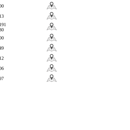
00
13
191
30
00
49
12
06
97