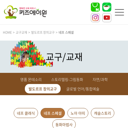
HOME > 교구교재 > 발도르프 창의교구 >
네프 스페셜
교구/교재
명품 몬테소리
스토리텔링-그림동화
자연/과학
발도르프 창의교구
글로벌 언어/통합예술
네프 클래식
네프 스페셜
노아 아띠
캐슬스토리
동화마법사