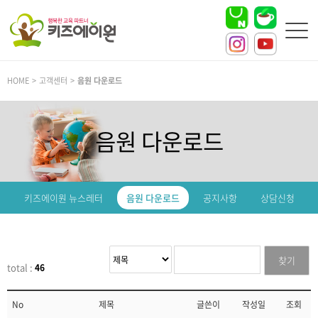
HOME > 고객센터 >
음원 다운로드
음원 다운로드
키즈에이원 뉴스레터
음원 다운로드
공지사항
상담신청
찾기
total :
46
No
제목
글쓴이
작성일
조회