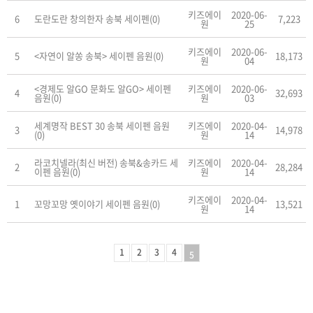
키즈에이
2020-06-
6
도란도란 창의한자 송북 세이펜(0)
7,223
원
25
키즈에이
2020-06-
5
<자연이 알쏭 송북> 세이펜 음원(0)
18,173
원
04
<경제도 알GO 문화도 알GO> 세이펜
키즈에이
2020-06-
4
32,693
음원(0)
원
03
세계명작 BEST 30 송북 세이펜 음원
키즈에이
2020-04-
3
14,978
(0)
원
14
라코치넬라(최신 버전) 송북&송카드 세
키즈에이
2020-04-
2
28,284
이펜 음원(0)
원
14
키즈에이
2020-04-
1
꼬망꼬망 옛이야기 세이펜 음원(0)
13,521
원
14
1
2
3
4
5