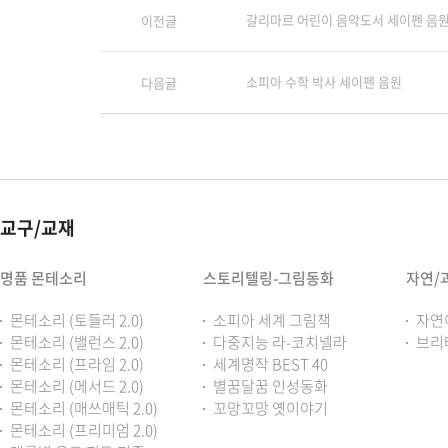
갈리마르 어린이 음악도서 세이펜 음
이전글
소피아 수학 박사 세이펜 음원
다음글
교구/교재
명품 몬테소리
스토리텔링-그림동화
자연/
몬테소리 (토들러 2.0)
소피아 세계 그림책
자연
몬테소리 (밸런스 2.0)
다중지능 라-코치넬라
브리
몬테소리 (프라임 2.0)
세계명작 BEST 40
몬테소리 (메서드 2.0)
별꿈달꿈 인성동화
몬테소리 (매쓰매틱 2.0)
꼬망꼬망 옛이야기
몬테소리 (프리미엄 2.0)