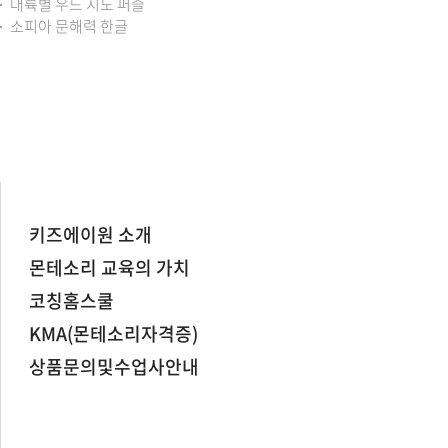
대륙별 우드 지도 퍼즐
소피아 문해력 한글
키즈에이원 소개
몬테소리 교육의 가치
코칭홈스쿨
KMA(몬테소리자격증)
상품문의및수업사안내