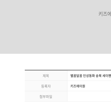
키즈에
제목
별꿈달꿈 인성동화 송북 세이펜
등록자
키즈에이원
첨부파일