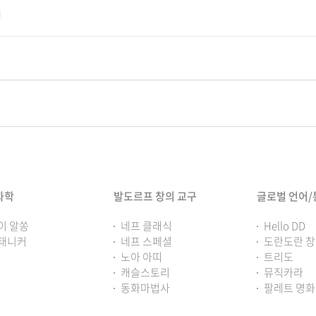
원
과학
발도르프 창의 교구
글로벌 언어
이 알쏭
네프 클래식
Hello DD
태니커
네프 스페셜
도란도란 
노아 아띠
트리도
캐슬스토리
뮤직카라
동화마법사
팔레트 명화