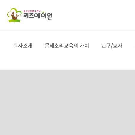
CEO 인사말
마리아 몬테소리
명품 몬테소리
코칭홈스쿨
KMA 자격사 과정
상품문의및수업사안내
키즈에이원 뉴스레터
몬테소리 (토들러 2.0)
소피아 세계 그림책
자연이 알쏭
네프 클래식
Hello DD
회사소개
몬테소리교육의 가치
교구/교재
미션 & 문화
몬테소리교육과 특징
스토리텔링-그림동화
신청문의
KMC 온라인 과정
음원 다운로드
몬테소리 (밸런스 2.0)
다중지능 라-코치넬라
브리태니커
네프 스페셜
도란도란 창의한자
CI 소개
몬테소리 교육 영역
자연/과학
신청문의
공지사항
몬테소리 (프라임 2.0)
세계명작 BEST 40
노아 아띠
트리도
회사 연혁
세계적인 몬테소리언
발도르프 창의교구
상담신청
몬테소리 (메서드 2.0)
별꿈달꿈 인성동화
캐슬스토리
뮤직카라
채용 정보
글로벌 언어/통합예술
몬테소리 (매쓰매틱 2.0)
꼬망꼬망 옛이야기
동화마법사
팔레트 명화
오시는 길
몬테소리 (프리미엄 2.0)
대륙별 우드 지도 퍼즐 세트
소피아 문해력 한글