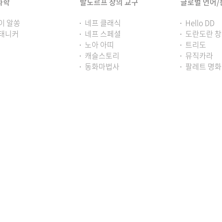
과학
발도르프 창의 교구
글로벌 언어
이 알쏭
네프 클래식
Hello DD
태니커
네프 스페셜
도란도란 
노아 아띠
트리도
캐슬스토리
뮤직카라
동화마법사
팔레트 명화