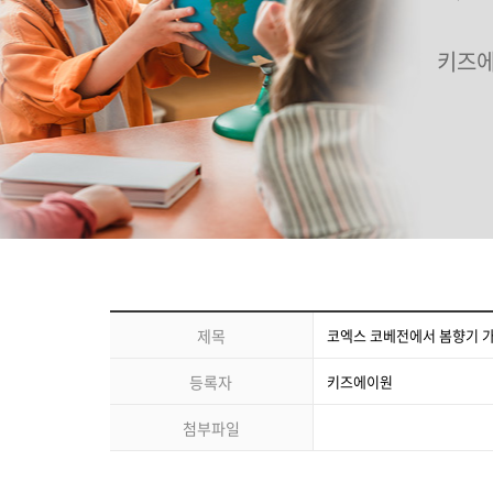
키즈에
제목
코엑스 코베전에서 봄향기 
등록자
키즈에이원
첨부파일