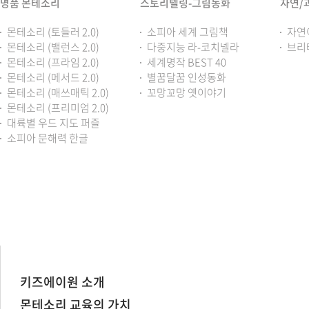
명품 몬테소리
스토리텔링-그림동화
자연/
몬테소리 (토들러 2.0)
소피아 세계 그림책
자연
몬테소리 (밸런스 2.0)
다중지능 라-코치넬라
브리
몬테소리 (프라임 2.0)
세계명작 BEST 40
몬테소리 (메서드 2.0)
별꿈달꿈 인성동화
몬테소리 (매쓰매틱 2.0)
꼬망꼬망 옛이야기
몬테소리 (프리미엄 2.0)
대륙별 우드 지도 퍼즐
소피아 문해력 한글
키즈에이원 소개
몬테소리 교육의 가치