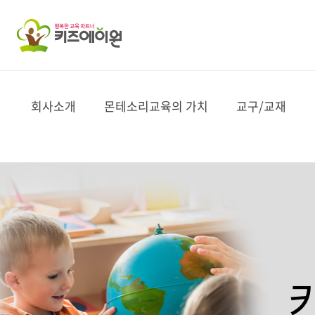
CEO 인사말
마리아 몬테소리
명품 몬테소리
코칭홈스쿨
KMA 자격사 과정
상품문의및수업사안내
키즈에이원 뉴스레터
몬테소리 (토들러 2.0)
소피아 세계 그림책
자연이 알쏭
네프 클래식
Hello DD
회사소개
몬테소리교육의 가치
교구/교재
미션 & 문화
몬테소리교육과 특징
스토리텔링-그림동화
신청문의
KMC 온라인 과정
음원 다운로드
몬테소리 (밸런스 2.0)
다중지능 라-코치넬라
브리태니커
네프 스페셜
도란도란 창의한자
CI 소개
몬테소리 교육 영역
자연/과학
신청문의
공지사항
몬테소리 (프라임 2.0)
세계명작 BEST 40
노아 아띠
트리도
회사 연혁
세계적인 몬테소리언
발도르프 창의교구
상담신청
몬테소리 (메서드 2.0)
별꿈달꿈 인성동화
캐슬스토리
뮤직카라
채용 정보
글로벌 언어/통합예술
몬테소리 (매쓰매틱 2.0)
꼬망꼬망 옛이야기
동화마법사
팔레트 명화
오시는 길
몬테소리 (프리미엄 2.0)
대륙별 우드 지도 퍼즐 세트
소피아 문해력 한글